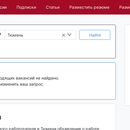
сии
Подписки
Статьи
Разместить резюме
Разм
Найти
Тюмень
одящих вакансий не найдено.
изменить ваш запрос.
и
мого работодателя в Тюмени объявления о работе