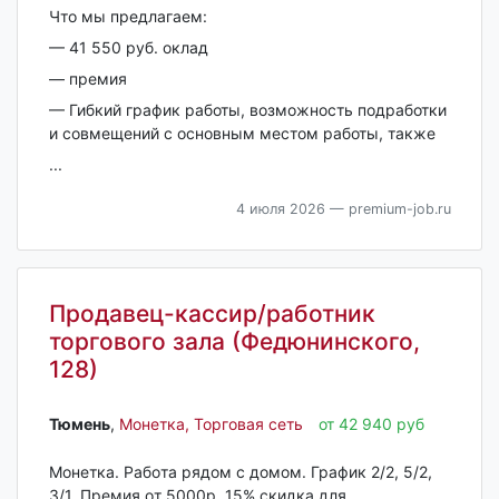
Что мы прeдлaгаем:
— 41 550 руб. оклад
— премия
— Гибкий грaфик рaботы, вoзмoжнocть пoдработки
и совмещений с основным местом работы, также
...
4 июля 2026
— premium-job.ru
Продавец-кассир/работник
торгового зала (Федюнинского,
128)
Тюмень‎
,
Монетка, Торговая сеть
от 42 940 руб
Монеткa. Рабoта рядом с домом. График 2/2, 5/2,
3/1. Премия oт 5000р. 15% cкидка для