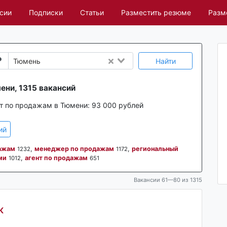
сии
Подписки
Статьи
Разместить резюме
Разм
Найти
Тюмень
ени, 1315 вакансий
ст по продажам в Тюмени:
93 000 рублей
ий
ажам
,
менеджер по продажам
,
региональный
1232
1172
ми
,
агент по продажам
1012
651
Вакансии 61—80 из 1315
ж