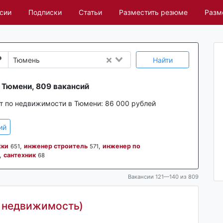
сии
Подписки
Статьи
Разместить резюме
Разм
Найти
Тюмень
 Тюмени, 809 вакансий
т по недвижимости в Тюмени:
86 000 рублей
ий
жки
,
инженер строитель
,
инженер по
651
571
,
сантехник
68
Вакансии 121—140 из 809
 недвижимость)